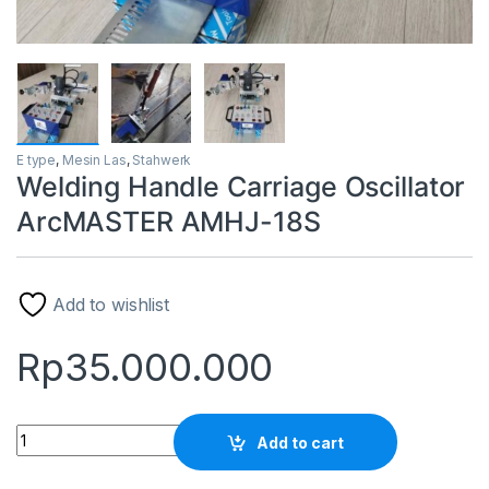
E type
,
Mesin Las
,
Stahwerk
Welding Handle Carriage Oscillator
ArcMASTER AMHJ-18S
Add to wishlist
Rp
35.000.000
Welding Handle Carriage Oscillator ArcMASTER AMHJ-18S qu
Add to cart