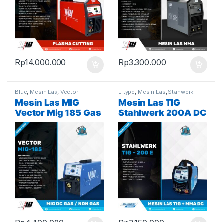
Rp
14.000.000
Rp
3.300.000
Blue
,
Mesin Las
,
Vector
E type
,
Mesin Las
,
Stahwerk
Mesin Las MIG
Mesin Las TIG
Vector Mig 185 Gas
Stahlwerk 200A DC
/ Gasless DC Mig –
Tig-200E
non gas