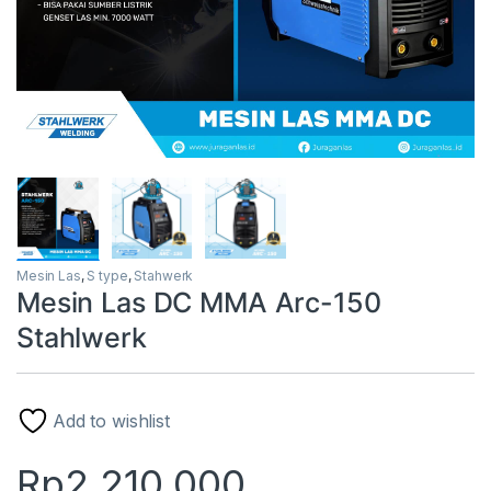
Mesin Las
,
S type
,
Stahwerk
Mesin Las DC MMA Arc-150
Stahlwerk
Add to wishlist
Rp
2.210.000